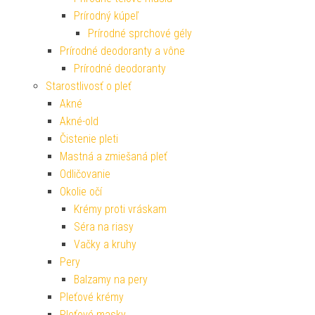
Prírodný kúpeľ
Prírodné sprchové gély
Prírodné deodoranty a vône
Prírodné deodoranty
Starostlivosť o pleť
Akné
Akné-old
Čistenie pleti
Mastná a zmiešaná pleť
Odličovanie
Okolie očí
Krémy proti vráskam
Séra na riasy
Vačky a kruhy
Pery
Balzamy na pery
Pleťové krémy
Pleťové masky