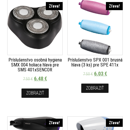
Zľava!
Zľava!
Príslušenstvo osobná hygiena
Príslušenstvo SPX 001 brusná
SMX 004 holiaca hlava pre
hlava (3 ks) pre SPE 411x
SMS 401xSENCOR
6.03
€
7.50
€
6.48
€
7.50
€
ZOBRAZIŤ
ZOBRAZIŤ
Zľava!
Zľava!