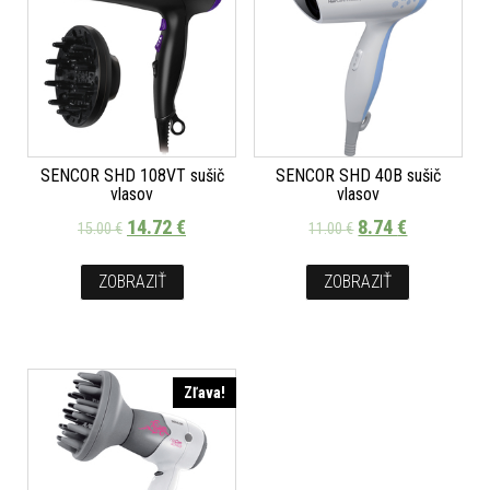
SENCOR SHD 108VT sušič
SENCOR SHD 40B sušič
vlasov
vlasov
14.72
€
8.74
€
15.00
€
11.00
€
ZOBRAZIŤ
ZOBRAZIŤ
Zľava!