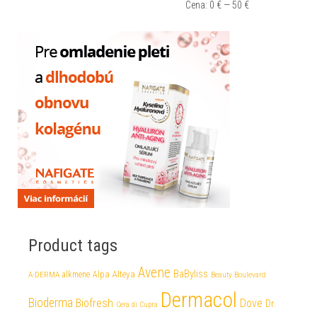
Cena:
0 €
—
50 €
Product tags
Avene
BaByliss
Alteya
A-DERMA
alkmene
Alpa
Beauty Boulevard
Dermacol
Bioderma
Biofresh
Dove
Dr.
Cera di Cupra