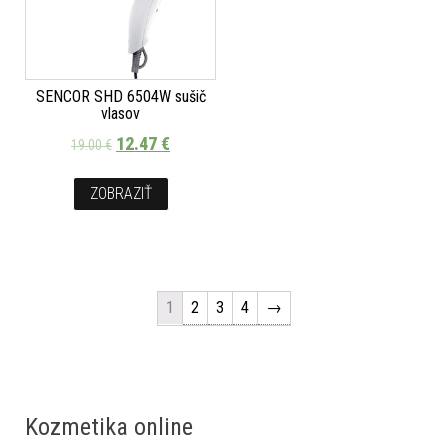
SENCOR SHD 6504W sušič
vlasov
12.47
€
19.00
€
ZOBRAZIŤ
1
2
3
4
→
Kozmetika online