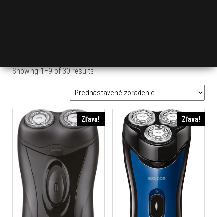
Showing 1–9 of 30 results
Zľava!
Zľava!