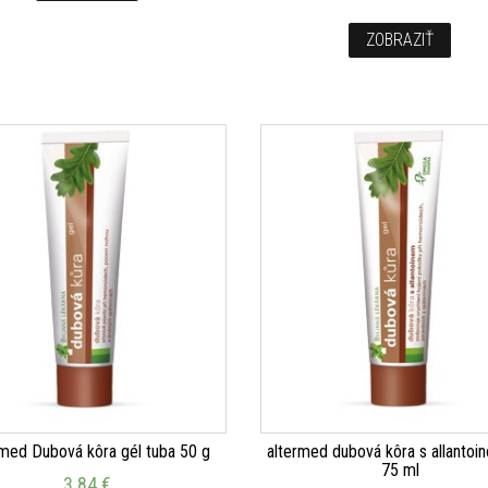
ZOBRAZIŤ
med Dubová kôra gél tuba 50 g
altermed dubová kôra s allantoi
75 ml
3.84
€