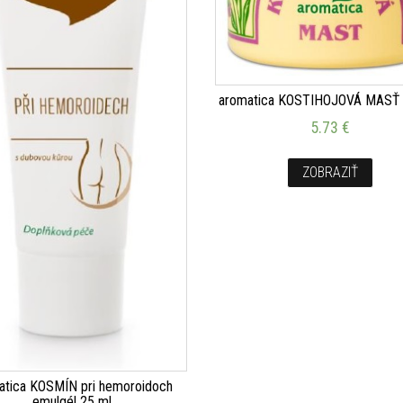
aromatica KOSTIHOJOVÁ MASŤ 
5.73
€
ZOBRAZIŤ
atica KOSMÍN pri hemoroidoch
emulgél 25 ml