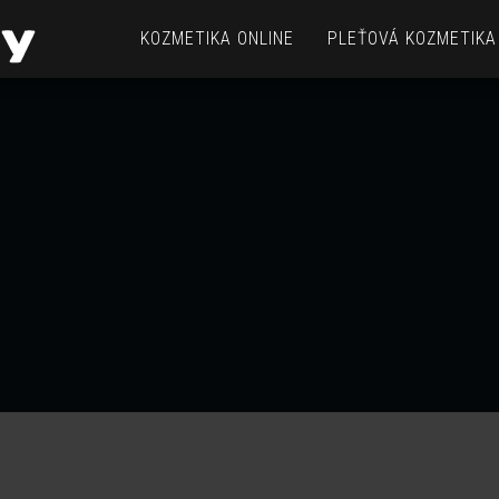
InterBeauty.sk
online
kozmetika
KOZMETIKA ONLINE
PLEŤOVÁ KOZMETIKA