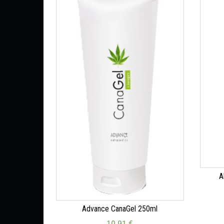
A
Advance CanaGel 250ml
10.91
€