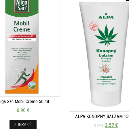
llga San Mobil Creme 50 ml
6.90
€
ALPA KONOPNÝ BALZAM 15
ZOBRAZIŤ
3.57
€
3.99
€