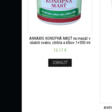
ANNABIS KONOPNÁ MASŤ na masáž v
obalsti svalov, chrbta a kĺbov 1×300 ml
13.17
€
ZOBRAZIŤ
arom