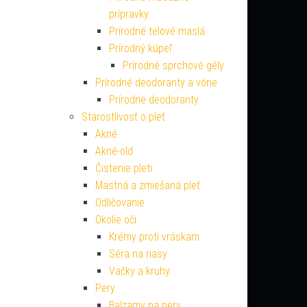
prípravky
Prírodné telové maslá
Prírodný kúpeľ
Prírodné sprchové gély
Prírodné deodoranty a vône
Prírodné deodoranty
Starostlivosť o pleť
Akné
Akné-old
Čistenie pleti
Mastná a zmiešaná pleť
Odličovanie
Okolie očí
Krémy proti vráskam
Séra na riasy
Vačky a kruhy
Pery
Balzamy na pery