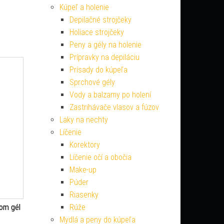
Kúpeľ a holenie
Depilačné strojčeky
Holiace strojčeky
Peny a gély na holenie
Prípravky na depiláciu
Prísady do kúpeľa
Sprchové gély
Vody a balzamy po holení
Zastrihávače vlasov a fúzov
Laky na nechty
Líčenie
Korektory
Líčenie očí a obočia
Make-up
Púder
Riasenky
nom gél
Rúže
Mydlá a peny do kúpeľa